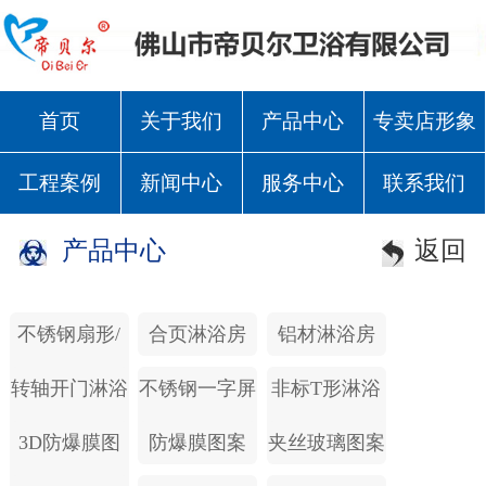
首页
关于我们
产品中心
专卖店形象
工程案例
新闻中心
服务中心
联系我们
产品中心
返回
不锈钢扇形/
合页淋浴房
铝材淋浴房
方形/钻石形
转轴开门淋浴
不锈钢一字屏
非标T形淋浴
房
风
房
3D防爆膜图
防爆膜图案
夹丝玻璃图案